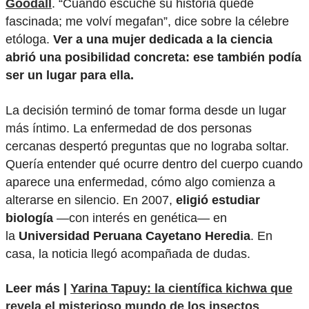
Goodall
. “Cuando escuché su historia quedé
fascinada; me volví megafan”, dice sobre la célebre
etóloga.
Ver a una mujer dedicada a la ciencia
abrió una posibilidad concreta: ese también podía
ser un lugar para ella.
La decisión terminó de tomar forma desde un lugar
más íntimo. La enfermedad de dos personas
cercanas despertó preguntas que no lograba soltar.
Quería entender qué ocurre dentro del cuerpo cuando
aparece una enfermedad, cómo algo comienza a
alterarse en silencio. En 2007,
eligió estudiar
biología
—con interés en genética— en
la
Universidad Peruana Cayetano Heredia
. En
casa, la noticia llegó acompañada de dudas.
Leer más |
Yarina Tapuy: la científica kichwa que
revela el misterioso mundo de los insectos