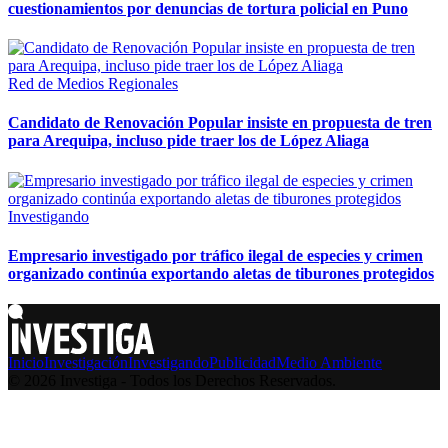
cuestionamientos por denuncias de tortura policial en Puno
Red de Medios Regionales
Candidato de Renovación Popular insiste en propuesta de tren
para Arequipa, incluso pide traer los de López Aliaga
Investigando
Empresario investigado por tráfico ilegal de especies y crimen
organizado continúa exportando aletas de tiburones protegidos
Inicio
Investigación
Investigando
Publicidad
Medio Ambiente
© 2026 Investiga - Todos los Derechos Reservados.