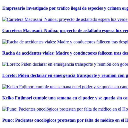
Empresario investigado por tráfico ilegal de especies y crimen o
Carretera Macusani–Nuñoa: proyecto de asfaltado espera luz ver
Racha de accidentes viales: Madre y conductores fallecen tras des
Loreto: Piden declarar en emergencia transporte y reunión con 
Keiko Fujimori cumple una semana en el poder y se queda sin ca
Puno: Pacientes oncológicos protestan por falta de médico en e