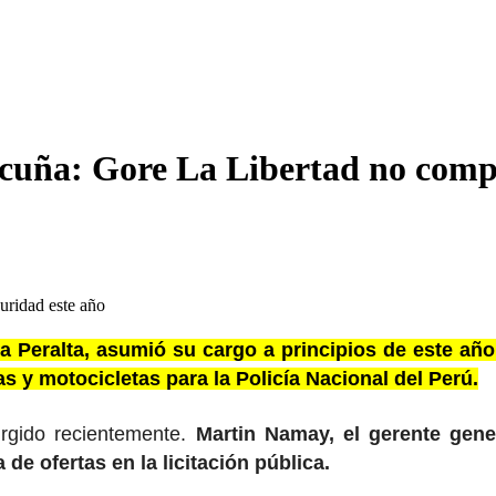
uña: Gore La Libertad no compr
uridad este año
a Peralta, asumió su cargo a principios de este a
as y motocicletas para la Policía Nacional del Perú.
urgido recientemente.
Martin Namay, el gerente gene
de ofertas en la licitación pública.