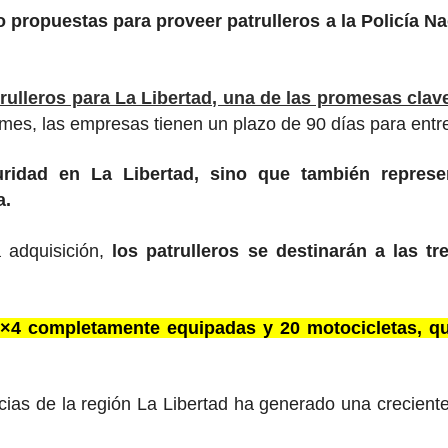
propuestas para proveer patrulleros a la Policía Na
trulleros para La Libertad, una de las promesas clav
o mes, las empresas tienen un plazo de 90 días para entr
eguridad en La Libertad, sino que también repre
a.
 adquisición,
los patrulleros se destinarán a las t
×4 completamente equipadas y 20 motocicletas, que 
vincias de la región La Libertad ha generado una crecie