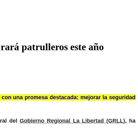
ará patrulleros este año
ño con una promesa destacada: mejorar la seguridad
ral del
Gobierno Regional La Libertad (GRLL)
, ha