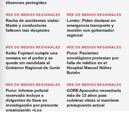
tiburones protegidos
RED DE MEDIOS REGIONALES
RED DE MEDIOS REGIONALES
Racha de accidentes viales:
Loreto: Piden declarar en
Madre y conductores
emergencia transporte y
fallecen tras despistes
reunión con gobernador
regional
RED DE MEDIOS REGIONALES
RED DE MEDIOS REGIONALES
Keiko Fujimori cumple una
Puno: Pacientes
semana en el poder y se
oncológicos protestan por
queda sin candidata al
falta de médico en el
Gobierno Regional de Junín
Hospital Manuel Núñez
Butrón
RED DE MEDIOS REGIONALES
RED DE MEDIOS REGIONALES
Puno: Informe policial
GORE Ayacucho necesitaría
reservado incluye a
más de 13 años para
dirigentes de Ilave en
culminar obras si mantiene
investigación por presunta
presupuesto actual
organización «Los
Azuzadores del Sur»
×