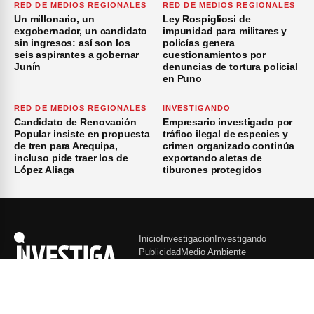
RED DE MEDIOS REGIONALES
RED DE MEDIOS REGIONALES
Un millonario, un
Ley Rospigliosi de
exgobernador, un candidato
impunidad para militares y
sin ingresos: así son los
policías genera
seis aspirantes a gobernar
cuestionamientos por
Junín
denuncias de tortura policial
en Puno
RED DE MEDIOS REGIONALES
INVESTIGANDO
Candidato de Renovación
Empresario investigado por
Popular insiste en propuesta
tráfico ilegal de especies y
de tren para Arequipa,
crimen organizado continúa
incluso pide traer los de
exportando aletas de
López Aliaga
tiburones protegidos
Inicio
Investigación
Investigando
Publicidad
Medio Ambiente
×
© 2026 Investiga - Todos los Derechos Reservados.