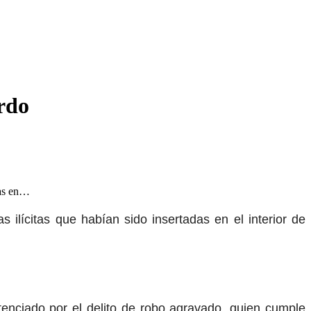
erdo
das en…
s ilícitas que habían sido insertadas en el interior de
tenciado por el delito de robo agravado, quien cumple