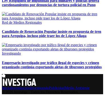
Ley Rospigliosi de impunidad para militares y policías genera
cuestionamientos por denuncias de tortura policial en Puno
Red de Medios Regionales
Candidato de Renovación Popular insiste en propuesta de tren
para Arequipa, incluso pide traer los de López Aliaga
Investigando
Empresario investigado por tráfico ilegal de especies y crimen
organizado continúa exportando aletas de tiburones protegidos
Inicio
Investigación
Investigando
Publicidad
Medio Ambiente
© 2026 Investiga - Todos los Derechos Reservados.