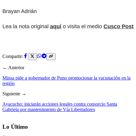
Brayan Adrián
Lea la nota original
aquí
o visita el medio
Cusco Post
Compartir:
← Anterior
Minsa pide a gobernador de Puno promocionar la vacunación en la
región
Siguiente →
Ayacucho: iniciarán acciones legales contra consorcio Santa
Gabriela por mantenimiento de Vía Libertadores
Lo Último