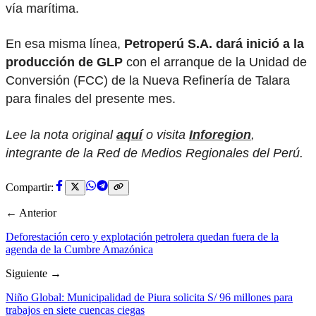
vía marítima.
En esa misma línea,
Petroperú S.A. dará inició a la
producción de GLP
con el arranque de la Unidad de
Conversión (FCC) de la Nueva Refinería de Talara
para finales del presente mes.
Lee la nota original
aquí
o visita
Inforegion
,
integrante de la Red de Medios Regionales del Perú.
Compartir:
← Anterior
Deforestación cero y explotación petrolera quedan fuera de la
agenda de la Cumbre Amazónica
Siguiente →
Niño Global: Municipalidad de Piura solicita S/ 96 millones para
trabajos en siete cuencas ciegas