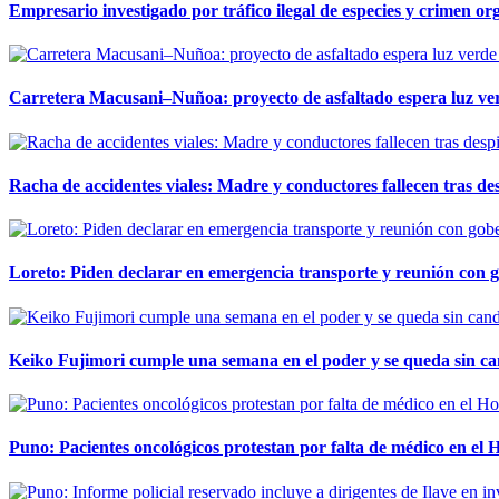
Empresario investigado por tráfico ilegal de especies y crimen o
Carretera Macusani–Nuñoa: proyecto de asfaltado espera luz ver
Racha de accidentes viales: Madre y conductores fallecen tras des
Loreto: Piden declarar en emergencia transporte y reunión con 
Keiko Fujimori cumple una semana en el poder y se queda sin ca
Puno: Pacientes oncológicos protestan por falta de médico en e