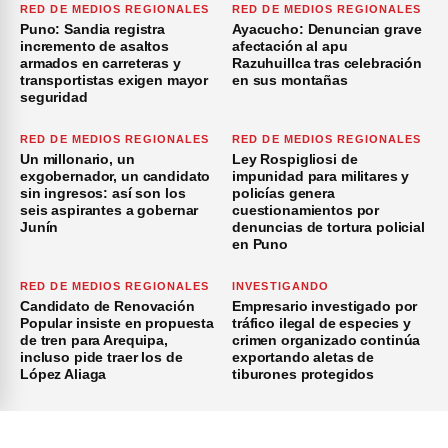
RED DE MEDIOS REGIONALES
RED DE MEDIOS REGIONALES
Puno: Sandia registra
Ayacucho: Denuncian grave
incremento de asaltos
afectación al apu
armados en carreteras y
Razuhuillca tras celebración
transportistas exigen mayor
en sus montañas
seguridad
RED DE MEDIOS REGIONALES
RED DE MEDIOS REGIONALES
Un millonario, un
Ley Rospigliosi de
exgobernador, un candidato
impunidad para militares y
sin ingresos: así son los
policías genera
seis aspirantes a gobernar
cuestionamientos por
Junín
denuncias de tortura policial
en Puno
RED DE MEDIOS REGIONALES
INVESTIGANDO
Candidato de Renovación
Empresario investigado por
Popular insiste en propuesta
tráfico ilegal de especies y
de tren para Arequipa,
crimen organizado continúa
incluso pide traer los de
exportando aletas de
López Aliaga
tiburones protegidos
×