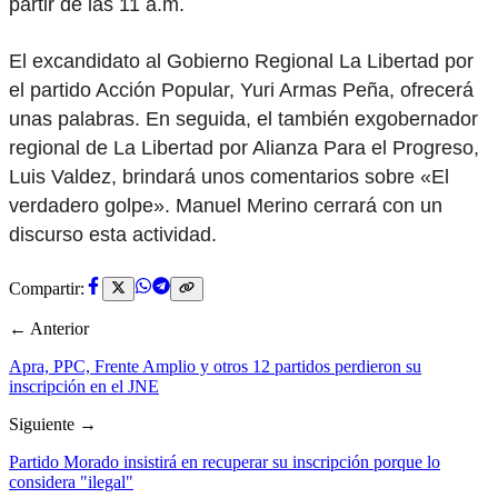
partir de las 11 a.m.
El excandidato al Gobierno Regional La Libertad por
el partido Acción Popular, Yuri Armas Peña, ofrecerá
unas palabras. En seguida, el también exgobernador
regional de La Libertad por Alianza Para el Progreso,
Luis Valdez, brindará unos comentarios sobre «El
verdadero golpe». Manuel Merino cerrará con un
discurso esta actividad.
Compartir:
← Anterior
Apra, PPC, Frente Amplio y otros 12 partidos perdieron su
inscripción en el JNE
Siguiente →
Partido Morado insistirá en recuperar su inscripción porque lo
considera "ilegal"