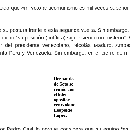
ado que «mi voto anticomunismo es mil veces superior a 
 a su postura frente a esta segunda vuelta. Sin embargo
dicho “su posición (política) sigue siendo un misterio”.
or del presidente venezolano, Nicolás Maduro. Amba
ronta Perú y Venezuela. Sin embargo, en el cierre de mit
Hernando
de Soto se
reunió con
el líder
opositor
venezolano,
Leopoldo
López.
r Pedro Castillo porque considera que su equipo “es di