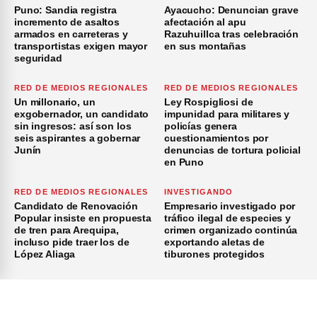
Puno: Sandia registra
Ayacucho: Denuncian grave
incremento de asaltos
afectación al apu
armados en carreteras y
Razuhuillca tras celebración
transportistas exigen mayor
en sus montañas
seguridad
RED DE MEDIOS REGIONALES
RED DE MEDIOS REGIONALES
Un millonario, un
Ley Rospigliosi de
exgobernador, un candidato
impunidad para militares y
sin ingresos: así son los
policías genera
seis aspirantes a gobernar
cuestionamientos por
Junín
denuncias de tortura policial
en Puno
RED DE MEDIOS REGIONALES
INVESTIGANDO
Candidato de Renovación
Empresario investigado por
Popular insiste en propuesta
tráfico ilegal de especies y
de tren para Arequipa,
crimen organizado continúa
incluso pide traer los de
exportando aletas de
López Aliaga
tiburones protegidos
×