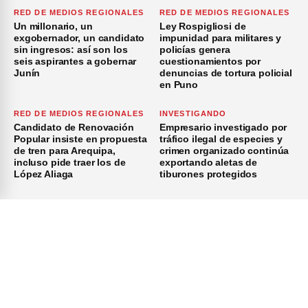
RED DE MEDIOS REGIONALES
RED DE MEDIOS REGIONALES
Un millonario, un
Ley Rospigliosi de
exgobernador, un candidato
impunidad para militares y
sin ingresos: así son los
policías genera
seis aspirantes a gobernar
cuestionamientos por
Junín
denuncias de tortura policial
en Puno
RED DE MEDIOS REGIONALES
INVESTIGANDO
Candidato de Renovación
Empresario investigado por
Popular insiste en propuesta
tráfico ilegal de especies y
de tren para Arequipa,
crimen organizado continúa
incluso pide traer los de
exportando aletas de
López Aliaga
tiburones protegidos
×
Inicio
Investigación
Investigando
Publicidad
Medio Ambiente