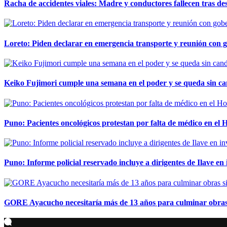
Racha de accidentes viales: Madre y conductores fallecen tras des
Loreto: Piden declarar en emergencia transporte y reunión con 
Keiko Fujimori cumple una semana en el poder y se queda sin ca
Puno: Pacientes oncológicos protestan por falta de médico en e
Puno: Informe policial reservado incluye a dirigentes de Ilave e
GORE Ayacucho necesitaría más de 13 años para culminar obras 