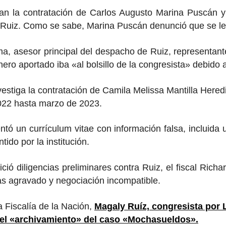
cran la contratación de Carlos Augusto Marina Puscán 
por Ruiz. Como se sabe, Marina Puscán denunció que se l
, asesor principal del despacho de Ruiz, representant
ero aportado iba «al bolsillo de la congresista» debid
vestiga la contratación de Camila Melissa Mantilla Heredi
022 hasta marzo de 2023.
tó un currículum vitae con información falsa, incluida
ido por la institución.
nició diligencias preliminares contra Ruiz, el fiscal R
ias agravado y negociación incompatible.
a Fiscalía de la Nación,
Magaly Ruíz, congresista por L
e el «archivamiento» del caso «Mochasueldos».