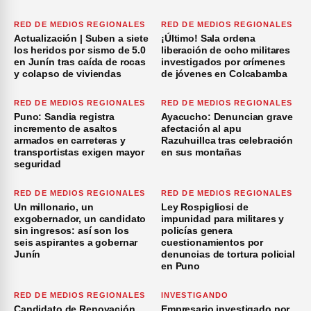
RED DE MEDIOS REGIONALES
RED DE MEDIOS REGIONALES
Actualización | Suben a siete
¡Último! Sala ordena
los heridos por sismo de 5.0
liberación de ocho militares
en Junín tras caída de rocas
investigados por crímenes
y colapso de viviendas
de jóvenes en Colcabamba
RED DE MEDIOS REGIONALES
RED DE MEDIOS REGIONALES
Puno: Sandia registra
Ayacucho: Denuncian grave
incremento de asaltos
afectación al apu
armados en carreteras y
Razuhuillca tras celebración
transportistas exigen mayor
en sus montañas
seguridad
RED DE MEDIOS REGIONALES
RED DE MEDIOS REGIONALES
Un millonario, un
Ley Rospigliosi de
exgobernador, un candidato
impunidad para militares y
sin ingresos: así son los
policías genera
seis aspirantes a gobernar
cuestionamientos por
Junín
denuncias de tortura policial
en Puno
RED DE MEDIOS REGIONALES
INVESTIGANDO
Candidato de Renovación
Empresario investigado por