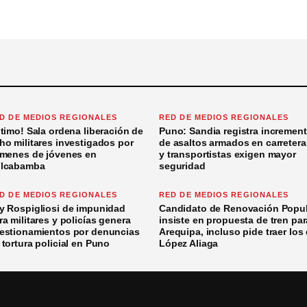
D DE MEDIOS REGIONALES
RED DE MEDIOS REGIONALES
ltimo! Sala ordena liberación de
Puno: Sandia registra incremen
ho militares investigados por
de asaltos armados en carretera
ímenes de jóvenes en
y transportistas exigen mayor
lcabamba
seguridad
D DE MEDIOS REGIONALES
RED DE MEDIOS REGIONALES
y Rospigliosi de impunidad
Candidato de Renovación Popul
ra militares y policías genera
insiste en propuesta de tren par
estionamientos por denuncias
Arequipa, incluso pide traer los
 tortura policial en Puno
López Aliaga