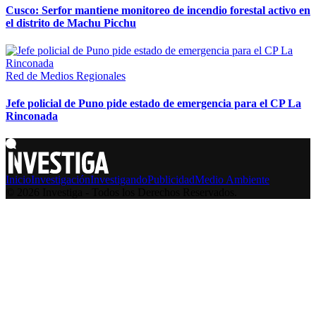
Cusco: Serfor mantiene monitoreo de incendio forestal activo en
el distrito de Machu Picchu
Red de Medios Regionales
Jefe policial de Puno pide estado de emergencia para el CP La
Rinconada
Inicio
Investigación
Investigando
Publicidad
Medio Ambiente
© 2026 Investiga - Todos los Derechos Reservados.