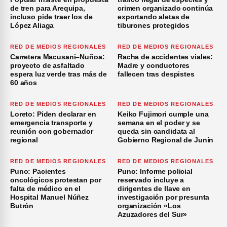
de tren para Arequipa,
crimen organizado continúa
incluso pide traer los de
exportando aletas de
López Aliaga
tiburones protegidos
RED DE MEDIOS REGIONALES
RED DE MEDIOS REGIONALES
Carretera Macusani–Nuñoa:
Racha de accidentes viales:
proyecto de asfaltado
Madre y conductores
espera luz verde tras más de
fallecen tras despistes
60 años
RED DE MEDIOS REGIONALES
RED DE MEDIOS REGIONALES
Loreto: Piden declarar en
Keiko Fujimori cumple una
emergencia transporte y
semana en el poder y se
reunión con gobernador
queda sin candidata al
regional
Gobierno Regional de Junín
RED DE MEDIOS REGIONALES
RED DE MEDIOS REGIONALES
Puno: Pacientes
Puno: Informe policial
oncológicos protestan por
reservado incluye a
falta de médico en el
dirigentes de Ilave en
Hospital Manuel Núñez
investigación por presunta
Butrón
organización «Los
Azuzadores del Sur»