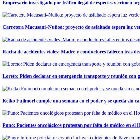
Empresario investigado por tráfico ilegal de especies y crimen o
Carretera Macusani–Nuñoa: proyecto de asfaltado espera luz ver
Racha de accidentes viales: Madre y conductores fallecen tras des
Loreto: Piden declarar en emergencia transporte y reunión con 
Keiko Fujimori cumple una semana en el poder y se queda sin ca
Puno: Pacientes oncológicos protestan por falta de médico en e