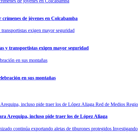
por crímenes de jóvenes en Colcabamba
as y transportistas exigen mayor seguridad
elebración en sus montañas
Red de Medios Regio
ra Arequipa, incluso pide traer los de López Aliaga
Investigando