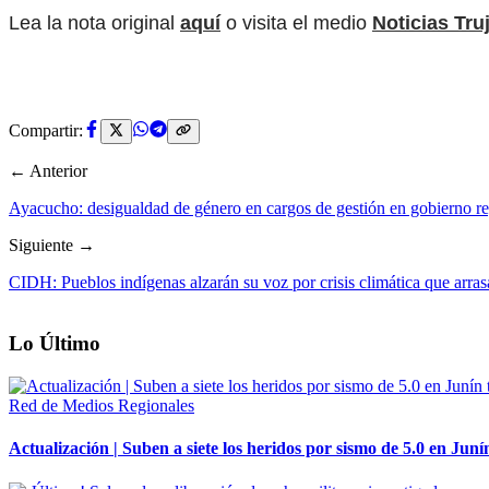
Lea la nota original
aquí
o visita el medio
Noticias Truj
Compartir:
← Anterior
Ayacucho: desigualdad de género en cargos de gestión en gobierno 
Siguiente →
CIDH: Pueblos indígenas alzarán su voz por crisis climática que arrasa
Lo Último
Red de Medios Regionales
Actualización | Suben a siete los heridos por sismo de 5.0 en Juní