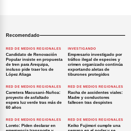
Recomendado
RED DE MEDIOS REGIONALES
INVESTIGANDO
Candidato de Renovación
Empresario investigado por
Popular insiste en propuesta
tráfico ilegal de especies y
de tren para Arequipa,
crimen organizado continúa
incluso pide traer los de
exportando aletas de
López Aliaga
tiburones protegidos
RED DE MEDIOS REGIONALES
RED DE MEDIOS REGIONALES
Carretera Macusani–Nuñoa:
Racha de accidentes viales:
proyecto de asfaltado
Madre y conductores
espera luz verde tras más de
fallecen tras despistes
60 años
RED DE MEDIOS REGIONALES
RED DE MEDIOS REGIONALES
Loreto: Piden declarar en
Keiko Fujimori cumple una
emergencia transporte y
semana en el poder y se