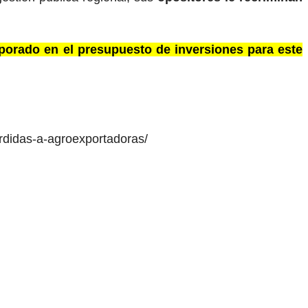
rporado en el presupuesto de inversiones para este
erdidas-a-agroexportadoras/