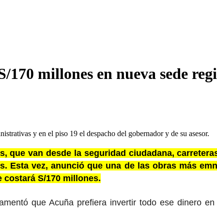
170 millones en nueva sede regi
istrativas y en el piso 19 el despacho del gobernador y de su asesor.
s, que van desde la seguridad ciudadana, carretera
es. Esta vez, anunció que una de las obras más em
e costará S/170 millones.
mentó que Acuña prefiera invertir todo ese dinero en 