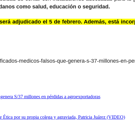
adanos como salud, educación o seguridad.
 será adjudicado el 5 de febrero. Además, está inco
rtificados-medicos-falsos-que-genera-s-37-millones-en-p
enera S/37 millones en pérdidas a agroexportadoras
 Ética por su propia colega y agraviada, Patricia Juárez (VIDEO)