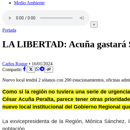
Medio Ambiente
×
Portada
LA LIBERTAD: Acuña gastará S/
Carlos Roque
•
16/01/2024
Compartir:
Nuevo local tendrá 2 sótanos con 200 estacionamientos, oficinas admin
Como si la región no tuviera una serie de urgencia
César Acuña Peralta, parece tener otras prioridad
nuevo local institucional del Gobierno Regional qu
La exvicepresidenta de la Región, Mónica Sánchez, la
población.