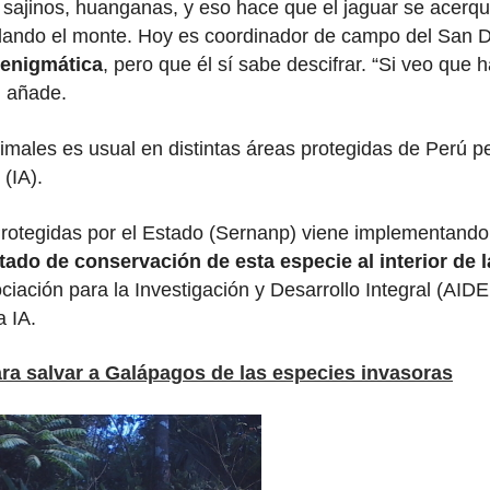
ay sajinos, huanganas, y eso hace que el jaguar se acer
ndando el monte. Hoy es coordinador de campo del San D
 enigmática
, pero que él sí sabe descifrar. “Si veo que 
, añade.
nimales es usual en distintas áreas protegidas de Perú p
(IA).
Protegidas por el Estado (Sernanp) viene implementand
stado de conservación de esta especie al interior d
sociación para la Investigación y Desarrollo Integral (
a IA.
ara salvar a Galápagos de las especies invasoras