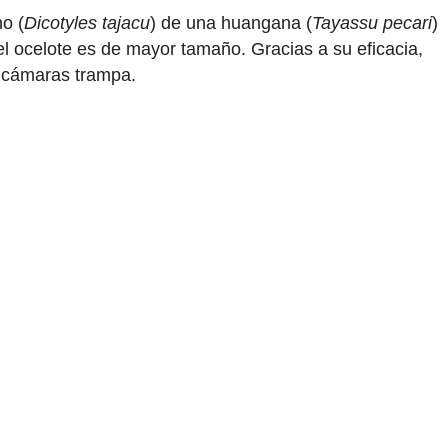
no (
Dicotyles tajacu
) de una huangana (
Tayassu pecari
)
l ocelote es de mayor tamaño. Gracias a su eficacia,
s cámaras trampa.