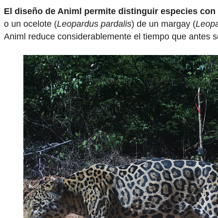
El diseño de Animl permite distinguir especies con
o un ocelote (
Leopardus pardalis
) de un margay (
Leopa
Animl reduce considerablemente el tiempo que antes s