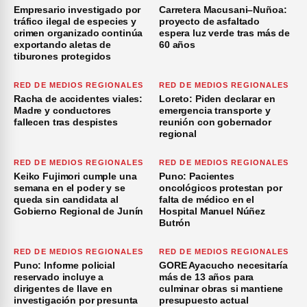
Empresario investigado por
Carretera Macusani–Nuñoa:
tráfico ilegal de especies y
proyecto de asfaltado
crimen organizado continúa
espera luz verde tras más de
exportando aletas de
60 años
tiburones protegidos
RED DE MEDIOS REGIONALES
RED DE MEDIOS REGIONALES
Racha de accidentes viales:
Loreto: Piden declarar en
Madre y conductores
emergencia transporte y
fallecen tras despistes
reunión con gobernador
regional
RED DE MEDIOS REGIONALES
RED DE MEDIOS REGIONALES
Keiko Fujimori cumple una
Puno: Pacientes
semana en el poder y se
oncológicos protestan por
queda sin candidata al
falta de médico en el
Gobierno Regional de Junín
Hospital Manuel Núñez
Butrón
RED DE MEDIOS REGIONALES
RED DE MEDIOS REGIONALES
Puno: Informe policial
GORE Ayacucho necesitaría
reservado incluye a
más de 13 años para
dirigentes de Ilave en
culminar obras si mantiene
investigación por presunta
presupuesto actual