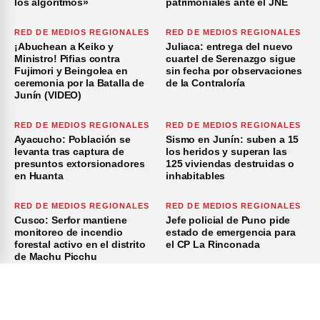
los algoritmos»
patrimoniales ante el JNE
RED DE MEDIOS REGIONALES
RED DE MEDIOS REGIONALES
¡Abuchean a Keiko y
Juliaca: entrega del nuevo
Ministro! Pifias contra
cuartel de Serenazgo sigue
Fujimori y Beingolea en
sin fecha por observaciones
ceremonia por la Batalla de
de la Contraloría
Junín (VIDEO)
RED DE MEDIOS REGIONALES
RED DE MEDIOS REGIONALES
Ayacucho: Población se
Sismo en Junín: suben a 15
levanta tras captura de
los heridos y superan las
presuntos extorsionadores
125 viviendas destruidas o
en Huanta
inhabitables
RED DE MEDIOS REGIONALES
RED DE MEDIOS REGIONALES
Cusco: Serfor mantiene
Jefe policial de Puno pide
monitoreo de incendio
estado de emergencia para
forestal activo en el distrito
el CP La Rinconada
de Machu Picchu
×