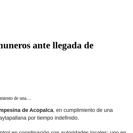
muneros ante llegada de
limiento de una…
pesina de Acopalca
, en cumplimiento de una
ytapallana por tiempo indefinido.
ntrol en coordinación con autoridades locales: uno en