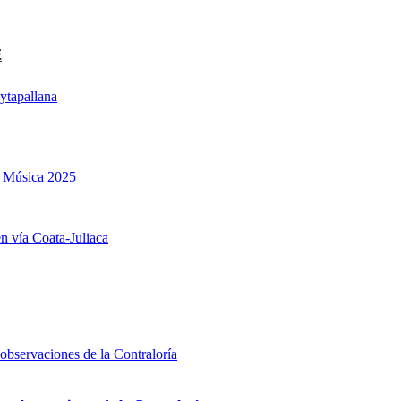
E
tapallana
la Música 2025
en vía Coata-Juliaca