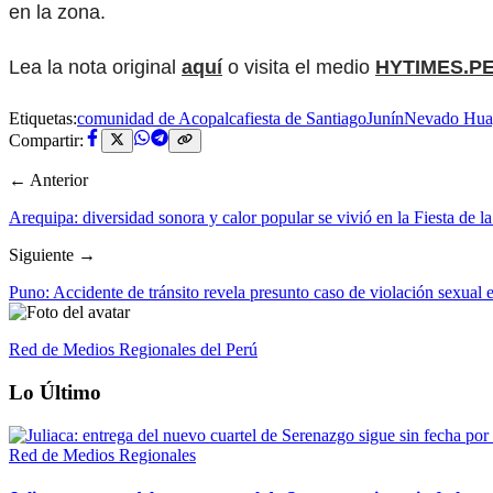
en la zona.
Lea la nota original
aquí
o visita el medio
HYTIMES.P
Etiquetas:
comunidad de Acopalca
fiesta de Santiago
Junín
Nevado Huay
Compartir:
← Anterior
Arequipa: diversidad sonora y calor popular se vivió en la Fiesta de 
Siguiente →
Puno: Accidente de tránsito revela presunto caso de violación sexual 
Red de Medios Regionales del Perú
Lo Último
Red de Medios Regionales