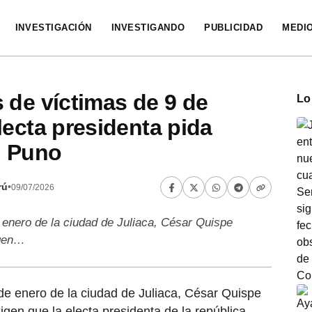
INVESTIGACIÓN
INVESTIGANDO
PUBLICIDAD
MEDI
 de víctimas de 9 de
Lo
lecta presidenta pida
n Puno
rú
•
09/07/2026
 enero de la ciudad de Juliaca, César Quispe
igen…
 de enero de la ciudad de Juliaca, César Quispe
igen que la electa presidenta de la república