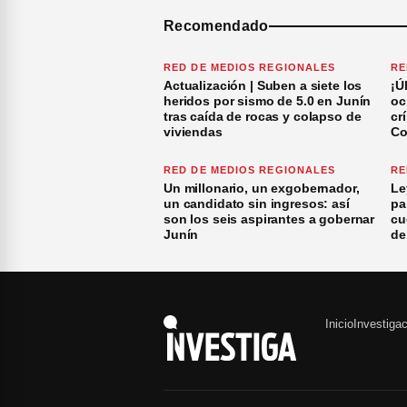
Recomendado
RED DE MEDIOS REGIONALES
RE
Actualización | Suben a siete los
¡Ú
heridos por sismo de 5.0 en Junín
oc
tras caída de rocas y colapso de
cr
viviendas
Co
RED DE MEDIOS REGIONALES
RE
Un millonario, un exgobernador,
Le
un candidato sin ingresos: así
pa
son los seis aspirantes a gobernar
cu
Junín
de
Inicio
Investiga