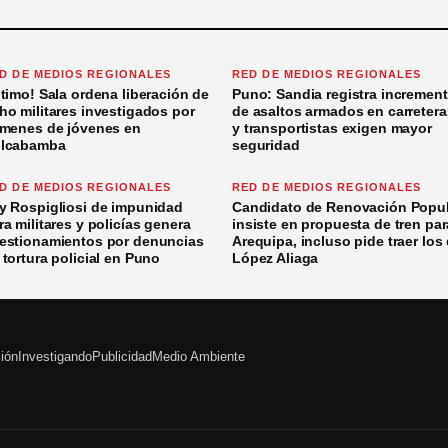
D DE MEDIOS REGIONALES
RED DE MEDIOS REGIONALES
ltimo! Sala ordena liberación de
Puno: Sandia registra incremen
ho militares investigados por
de asaltos armados en carretera
ímenes de jóvenes en
y transportistas exigen mayor
lcabamba
seguridad
D DE MEDIOS REGIONALES
RED DE MEDIOS REGIONALES
y Rospigliosi de impunidad
Candidato de Renovación Popul
ra militares y policías genera
insiste en propuesta de tren par
estionamientos por denuncias
Arequipa, incluso pide traer los
 tortura policial en Puno
López Aliaga
ción
Investigando
Publicidad
Medio Ambiente