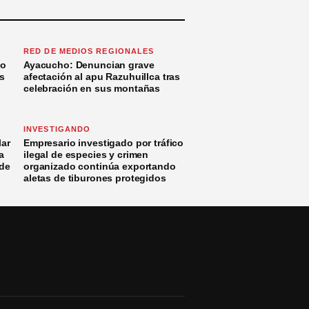
RED DE MEDIOS REGIONALES
to
Ayacucho: Denuncian grave
s
afectación al apu Razuhuillca tras
celebración en sus montañas
INVESTIGANDO
ar
Empresario investigado por tráfico
a
ilegal de especies y crimen
 de
organizado continúa exportando
aletas de tiburones protegidos