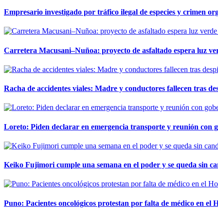
Empresario investigado por tráfico ilegal de especies y crimen o
Carretera Macusani–Nuñoa: proyecto de asfaltado espera luz ver
Racha de accidentes viales: Madre y conductores fallecen tras des
Loreto: Piden declarar en emergencia transporte y reunión con 
Keiko Fujimori cumple una semana en el poder y se queda sin ca
Puno: Pacientes oncológicos protestan por falta de médico en e