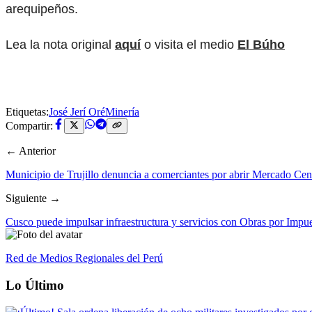
arequipeños.
Lea la nota original
aquí
o visita el medio
El Búho
Etiquetas:
José Jerí Oré
Minería
Compartir:
← Anterior
Municipio de Trujillo denuncia a comerciantes por abrir Mercado Cent
Siguiente →
Cusco puede impulsar infraestructura y servicios con Obras por Impu
Red de Medios Regionales del Perú
Lo Último