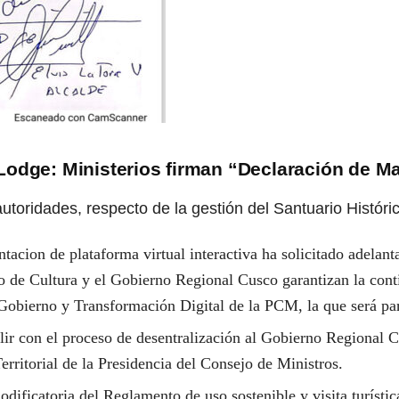
Lodge: Ministerios firman “Declaración de 
autoridades, respecto de la gestión del Santuario Histór
cion de plataforma virtual interactiva ha solicitado adelanta
Cultura y el Gobierno Regional Cusco garantizan la continuid
e Gobierno y Transformación Digital de la PCM, la que será pa
ir con el proceso de desentralización al Gobierno Regional Cu
rritorial de la Presidencia del Consejo de Ministros.
dificatoria del Reglamento de uso sostenible y visita turístic