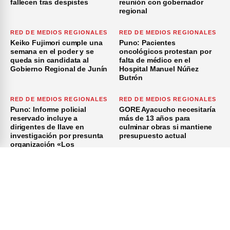
fallecen tras despistes
reunión con gobernador
regional
RED DE MEDIOS REGIONALES
RED DE MEDIOS REGIONALES
Keiko Fujimori cumple una
Puno: Pacientes
semana en el poder y se
oncológicos protestan por
queda sin candidata al
falta de médico en el
Gobierno Regional de Junín
Hospital Manuel Núñez
Butrón
RED DE MEDIOS REGIONALES
RED DE MEDIOS REGIONALES
Puno: Informe policial
GORE Ayacucho necesitaría
reservado incluye a
más de 13 años para
dirigentes de Ilave en
culminar obras si mantiene
investigación por presunta
presupuesto actual
organización «Los
Azuzadores del Sur»
×
Inicio
Investigación
Investigando
Publicidad
Medio Ambiente