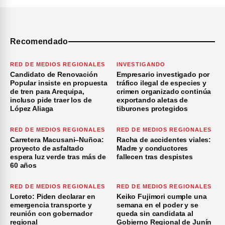
Recomendado
RED DE MEDIOS REGIONALES
INVESTIGANDO
Candidato de Renovación
Empresario investigado por
Popular insiste en propuesta
tráfico ilegal de especies y
de tren para Arequipa,
crimen organizado continúa
incluso pide traer los de
exportando aletas de
López Aliaga
tiburones protegidos
RED DE MEDIOS REGIONALES
RED DE MEDIOS REGIONALES
Carretera Macusani–Nuñoa:
Racha de accidentes viales:
proyecto de asfaltado
Madre y conductores
espera luz verde tras más de
fallecen tras despistes
60 años
RED DE MEDIOS REGIONALES
RED DE MEDIOS REGIONALES
Loreto: Piden declarar en
Keiko Fujimori cumple una
emergencia transporte y
semana en el poder y se
reunión con gobernador
queda sin candidata al
regional
Gobierno Regional de Junín