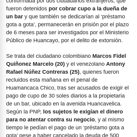
conformada por dos ciudadanos extranjeros, que
fueron detenidos
por cobrar cupo a la dueña de
un bar
y que también se dedicarían al ‘préstamo
gota a gota’, permanecerán en prisión por el plazo
de 6 meses para ser investigados por el Ministerio
Público de Huancayo, por el delito de extorsión.
Se trata del ciudadano colombiano
Marcos Fidel
Quiñonez Marcelo (20)
y el venezolano
Antony
Rafael Núñez Contreras (25)
, quienes fueron
recluidos esta mañana en el penal de
Huamancaca Chico, tras ser acusados de exigir el
pago de cupo de 30 soles diarios a la propietaria
de un bar, ubicado en la avenida Huancavelica.
Según la PNP,
los sujetos le exigían el dinero
para no atentar contra su negocio
, y al mismo
tiempo le pedían el pago de un ‘préstamo gota a
gota’ pese a haber cancelado la deuda de 500