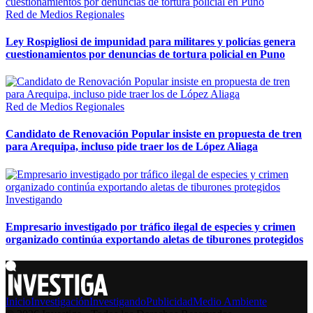
Red de Medios Regionales
Ley Rospigliosi de impunidad para militares y policías genera
cuestionamientos por denuncias de tortura policial en Puno
Red de Medios Regionales
Candidato de Renovación Popular insiste en propuesta de tren
para Arequipa, incluso pide traer los de López Aliaga
Investigando
Empresario investigado por tráfico ilegal de especies y crimen
organizado continúa exportando aletas de tiburones protegidos
Inicio
Investigación
Investigando
Publicidad
Medio Ambiente