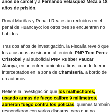
años de cárcel
y a
Fernando Velásquez Meza a 18
años de prisión
.
Ronal Mariñas y Ronald Rea están recluidos en el
penal de Huancayo; los otros tres se encuentran no
habidos.
Tras dos años de investigación, la Fiscalía reveló que
los acusados asesinaron al teniente
PNP Tom Pérez
Cristobal
y al suboficial
PNP Rubber Paucar
Alanya
, en un enfrentamiento a tiros, cuando fueron
interceptados en la zona de
Chamisería
, a bordo de
un automóvil.
Refiere la investigación que
los malhechores,
usando armas de fuego calibre 9 milímetros,
abrieron fuego contra los policías
, quienes también
respondieron con varios disparos, pero que no