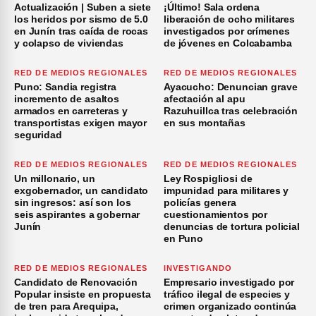
Actualización | Suben a siete
¡Último! Sala ordena
los heridos por sismo de 5.0
liberación de ocho militares
en Junín tras caída de rocas
investigados por crímenes
y colapso de viviendas
de jóvenes en Colcabamba
RED DE MEDIOS REGIONALES
RED DE MEDIOS REGIONALES
Puno: Sandia registra
Ayacucho: Denuncian grave
incremento de asaltos
afectación al apu
armados en carreteras y
Razuhuillca tras celebración
transportistas exigen mayor
en sus montañas
seguridad
RED DE MEDIOS REGIONALES
RED DE MEDIOS REGIONALES
Un millonario, un
Ley Rospigliosi de
exgobernador, un candidato
impunidad para militares y
sin ingresos: así son los
policías genera
seis aspirantes a gobernar
cuestionamientos por
Junín
denuncias de tortura policial
en Puno
RED DE MEDIOS REGIONALES
INVESTIGANDO
Candidato de Renovación
Empresario investigado por
Popular insiste en propuesta
tráfico ilegal de especies y
de tren para Arequipa,
crimen organizado continúa