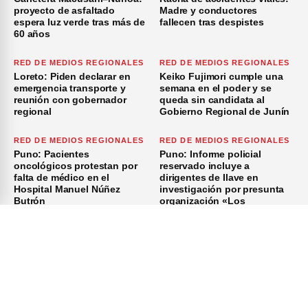
proyecto de asfaltado
Madre y conductores
espera luz verde tras más de
fallecen tras despistes
60 años
RED DE MEDIOS REGIONALES
RED DE MEDIOS REGIONALES
Loreto: Piden declarar en
Keiko Fujimori cumple una
emergencia transporte y
semana en el poder y se
reunión con gobernador
queda sin candidata al
regional
Gobierno Regional de Junín
RED DE MEDIOS REGIONALES
RED DE MEDIOS REGIONALES
Puno: Pacientes
Puno: Informe policial
oncológicos protestan por
reservado incluye a
falta de médico en el
dirigentes de Ilave en
Hospital Manuel Núñez
investigación por presunta
Butrón
organización «Los
Azuzadores del Sur»
×
Inicio
Investigación
Investigando
Publicidad
Medio Ambiente