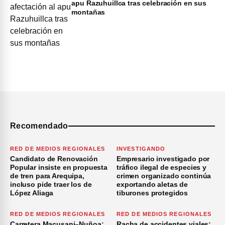
apu Razuhuillca tras celebración en sus
montañas
Recomendado
RED DE MEDIOS REGIONALES
INVESTIGANDO
Candidato de Renovación
Empresario investigado por
Popular insiste en propuesta
tráfico ilegal de especies y
de tren para Arequipa,
crimen organizado continúa
incluso pide traer los de
exportando aletas de
López Aliaga
tiburones protegidos
RED DE MEDIOS REGIONALES
RED DE MEDIOS REGIONALES
Carretera Macusani–Nuñoa:
Racha de accidentes viales: