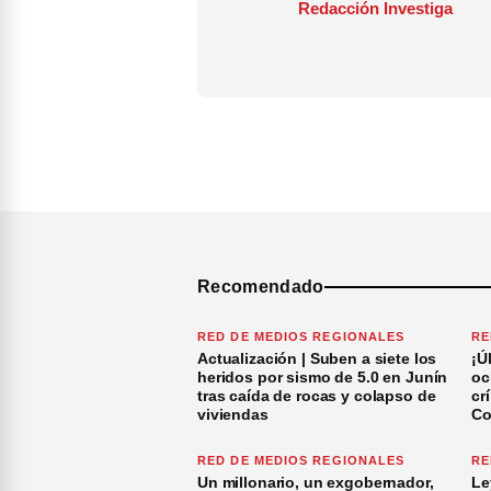
Redacción Investiga
Recomendado
RED DE MEDIOS REGIONALES
RE
Actualización | Suben a siete los
¡Ú
heridos por sismo de 5.0 en Junín
oc
tras caída de rocas y colapso de
cr
viviendas
Co
RED DE MEDIOS REGIONALES
RE
Un millonario, un exgobernador,
Le