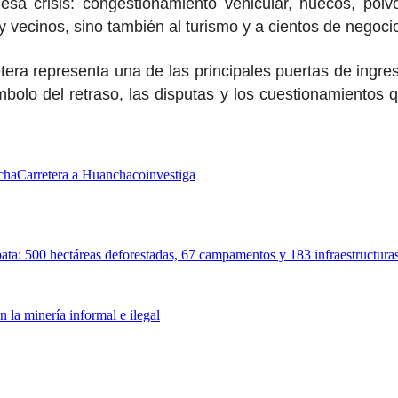
esa crisis: congestionamiento vehicular, huecos, pol
vecinos, sino también al turismo y a cientos de negoci
era representa una de las principales puertas de ingres
símbolo del retraso, las disputas y los cuestionamiento
cha
Carretera a Huanchaco
investiga
pata: 500 hectáreas deforestadas, 67 campamentos y 183 infraestructura
 la minería informal e ilegal