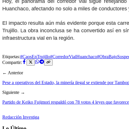
Hoy, el panorama del corredor vial sigue reflejando 
Huanchaco, afectando no solo a miles de conductores y 
El impacto resulta aún más evidente porque esta carret
Trujillo. La obra inconclusa se ha convertido así en 
infraestructura vial en la región.
Etiquetas:
#CaosEnTrujillo
#CorredorVialHuanchaco
#ObraBajoSospe
Compartir:
← Anterior
Pese a operativos del Estado, la minería ilegal se extiende por Tambo
Siguiente →
Partido de Keiko Fujimori respaldó con 78 votos 4 leyes que favorecen
Redacción Investiga
Lo Último