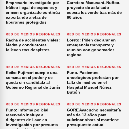
Empresario investigado por
Carretera Macusani–Nuñoa:
tráfico ilegal de especies y
proyecto de asfaltado
crimen organizado continúa
espera luz verde tras más de
exportando aletas de
60 años
tiburones protegidos
RED DE MEDIOS REGIONALES
RED DE MEDIOS REGIONALES
Racha de accidentes viales:
Loreto: Piden declarar en
Madre y conductores
emergencia transporte y
fallecen tras despistes
reunión con gobernador
regional
RED DE MEDIOS REGIONALES
RED DE MEDIOS REGIONALES
Keiko Fujimori cumple una
Puno: Pacientes
semana en el poder y se
oncológicos protestan por
queda sin candidata al
falta de médico en el
Gobierno Regional de Junín
Hospital Manuel Núñez
Butrón
RED DE MEDIOS REGIONALES
RED DE MEDIOS REGIONALES
Puno: Informe policial
GORE Ayacucho necesitaría
reservado incluye a
más de 13 años para
dirigentes de Ilave en
culminar obras si mantiene
investigación por presunta
presupuesto actual