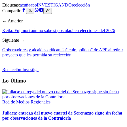
Etiquetas:
acuña
app
INVESTIGANDO
reelección
Compartir:
← Anterior
Keiko Fujimori aún no sabe si postulará en elecciones del 2026
Siguiente →
Gobernadores y alcaldes critican “cálculo político” de APP al retirar
proyecto que les permitía su reelección
Redacción Investiga
Lo Último
Red de Medios Regionales
Juliaca: entrega del nuevo cuartel de Serenazgo sigue sin fecha
por observaciones de la Contraloría