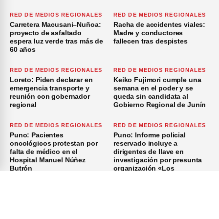
RED DE MEDIOS REGIONALES
RED DE MEDIOS REGIONALES
Carretera Macusani–Nuñoa:
Racha de accidentes viales:
proyecto de asfaltado
Madre y conductores
espera luz verde tras más de
fallecen tras despistes
60 años
RED DE MEDIOS REGIONALES
RED DE MEDIOS REGIONALES
Loreto: Piden declarar en
Keiko Fujimori cumple una
emergencia transporte y
semana en el poder y se
reunión con gobernador
queda sin candidata al
regional
Gobierno Regional de Junín
RED DE MEDIOS REGIONALES
RED DE MEDIOS REGIONALES
Puno: Pacientes
Puno: Informe policial
oncológicos protestan por
reservado incluye a
falta de médico en el
dirigentes de Ilave en
Hospital Manuel Núñez
investigación por presunta
Butrón
organización «Los
Azuzadores del Sur»
×