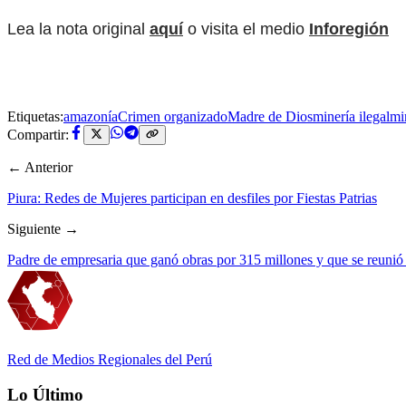
Lea la nota original
aquí
o visita el medio
Inforegión
Etiquetas:
amazonía
Crimen organizado
Madre de Dios
minería ilegal
mi
Compartir:
← Anterior
Piura: Redes de Mujeres participan en desfiles por Fiestas Patrias
Siguiente →
Padre de empresaria que ganó obras por 315 millones y que se reunió
Red de Medios Regionales del Perú
Lo Último