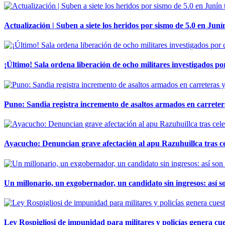
Actualización | Suben a siete los heridos por sismo de 5.0 en Juní
¡Último! Sala ordena liberación de ocho militares investigados 
Puno: Sandia registra incremento de asaltos armados en carreter
Ayacucho: Denuncian grave afectación al apu Razuhuillca tras c
Un millonario, un exgobernador, un candidato sin ingresos: así so
Ley Rospigliosi de impunidad para militares y policías genera cu