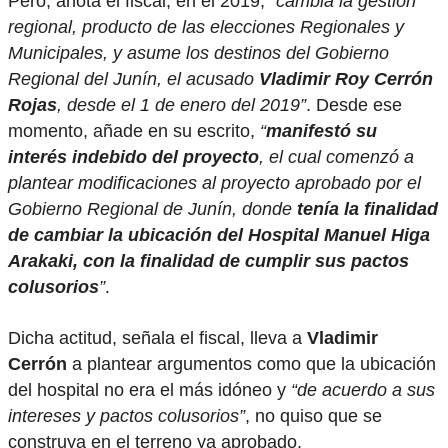
Pero, anota el fiscal, en el 2019,
“cambia la gestión
regional, producto de las elecciones Regionales y
Municipales, y asume los destinos del Gobierno
Regional del Junín, el acusado
Vladimir Roy Cerrón
Rojas
, desde el 1 de enero del 2019”
. Desde ese
momento, añade en su escrito,
“
manifestó su
interés indebido del proyecto
, el cual comenzó a
plantear modificaciones al proyecto aprobado por el
Gobierno Regional de Junín, donde
tenía la finalidad
de cambiar la ubicación del Hospital Manuel Higa
Arakaki, con la finalidad de cumplir sus pactos
colusorios
”
.
Dicha actitud, señala el fiscal, lleva a
Vladimir
Cerrón
a plantear argumentos como que la ubicación
del hospital no era el más idóneo y
“de acuerdo a sus
intereses y pactos colusorios”
, no quiso que se
construya en el terreno ya aprobado.