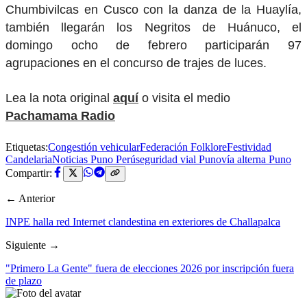
Chumbivilcas en Cusco con la danza de la Huaylía,
también llegarán los Negritos de Huánuco, el
domingo ocho de febrero participarán 97
agrupaciones en el concurso de trajes de luces.
Lea la nota original
aquí
o visita el medio
Pachamama Radio
Etiquetas:
Congestión vehicular
Federación Folklore
Festividad
Candelaria
Noticias Puno Perú
seguridad vial Puno
vía alterna Puno
Compartir:
← Anterior
INPE halla red Internet clandestina en exteriores de Challapalca
Siguiente →
"Primero La Gente" fuera de elecciones 2026 por inscripción fuera
de plazo