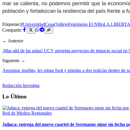
mar se calienta, no podemos permitir que la economía 
población y fortalezcan la resiliencia del país frente a
Etiquetas:
#UniversidadCesarVallejo
Fenómeno El NIño
LA LIBERT
Compartir:
← Anterior
¡Mas allá de las aulas! UCV presenta proyectos de impacto social en 9 d
Siguiente →
Arequipa: insólito, les roban fusil y pistolas a dos policías dentro de s
Redacción Investiga
Lo Último
Red de Medios Regionales
Juliaca: entrega del nuevo cuartel de Serenazgo sigue sin fecha p