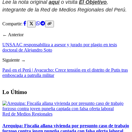
Lee la nota original
aquí
o visita
El Objetivo
,
integrante de la Red de Medios Regionales del Perú.
Compartir:
← Anterior
UNSAAC responsabiliza a asesor y jurado por plagio en tesis
doctoral de Alejandro Soto
Siguiente →
Pasó en el Perú | Ayacucho: Crece tensión en el distrito de Putis tras
emboscada a patrulla militar
Lo Último
Red de Medios Regionales
Arequipa: Fiscalía allana vivienda por presunto caso de trabajo
forzoso contra joven puneña captada con falsa oferta laboral