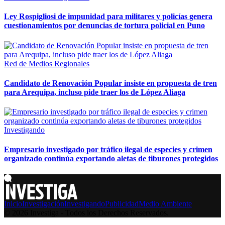
Ley Rospigliosi de impunidad para militares y policías genera
cuestionamientos por denuncias de tortura policial en Puno
Red de Medios Regionales
Candidato de Renovación Popular insiste en propuesta de tren
para Arequipa, incluso pide traer los de López Aliaga
Investigando
Empresario investigado por tráfico ilegal de especies y crimen
organizado continúa exportando aletas de tiburones protegidos
Inicio
Investigación
Investigando
Publicidad
Medio Ambiente
© 2026 Investiga - Todos los Derechos Reservados.