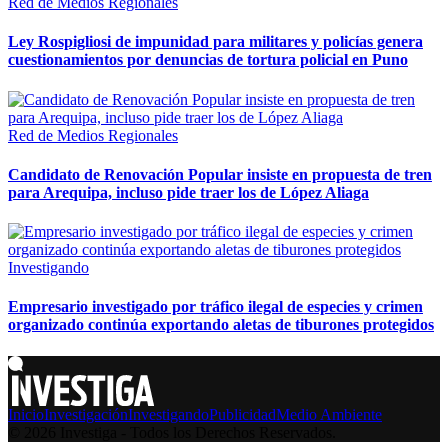
Red de Medios Regionales
Ley Rospigliosi de impunidad para militares y policías genera
cuestionamientos por denuncias de tortura policial en Puno
Red de Medios Regionales
Candidato de Renovación Popular insiste en propuesta de tren
para Arequipa, incluso pide traer los de López Aliaga
Investigando
Empresario investigado por tráfico ilegal de especies y crimen
organizado continúa exportando aletas de tiburones protegidos
Inicio
Investigación
Investigando
Publicidad
Medio Ambiente
© 2026 Investiga - Todos los Derechos Reservados.