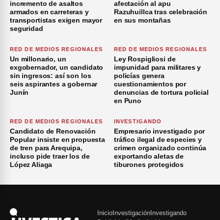
incremento de asaltos
afectación al apu
armados en carreteras y
Razuhuillca tras celebración
transportistas exigen mayor
en sus montañas
seguridad
RED DE MEDIOS REGIONALES
RED DE MEDIOS REGIONALES
Un millonario, un
Ley Rospigliosi de
exgobernador, un candidato
impunidad para militares y
sin ingresos: así son los
policías genera
seis aspirantes a gobernar
cuestionamientos por
Junín
denuncias de tortura policial
en Puno
RED DE MEDIOS REGIONALES
INVESTIGANDO
Candidato de Renovación
Empresario investigado por
Popular insiste en propuesta
tráfico ilegal de especies y
de tren para Arequipa,
crimen organizado continúa
incluso pide traer los de
exportando aletas de
López Aliaga
tiburones protegidos
Inicio
Investigación
Investigando