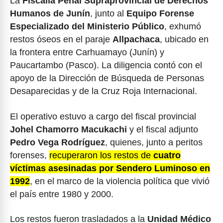
La
Fiscalía Penal Supraprovincial de Derechos
Humanos de Junín
, junto al
Equipo Forense
Especializado del Ministerio Público
, exhumó
restos óseos en el paraje
Allpachaca
, ubicado en
la frontera entre Carhuamayo (Junín) y
Paucartambo (Pasco). La diligencia contó con el
apoyo de la Dirección de Búsqueda de Personas
Desaparecidas y de la Cruz Roja Internacional.
El operativo estuvo a cargo del fiscal provincial
Johel Chamorro Macukachi
y el fiscal adjunto
Pedro Vega Rodríguez
, quienes, junto a peritos
forenses,
recuperaron los restos de
cuatro
víctimas asesinadas por Sendero Luminoso en
1992
, en el marco de la violencia política que vivió
el país entre 1980 y 2000.
Los restos fueron trasladados a la
Unidad Médico